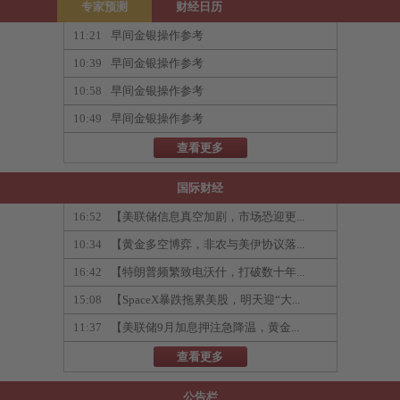
专家预测
财经日历
11:21
早间金银操作参考
10:39
早间金银操作参考
10:58
早间金银操作参考
10:49
早间金银操作参考
查看更多
国际财经
16:52
【美联储信息真空加剧，市场恐迎更...
10:34
【黄金多空博弈，非农与美伊协议落...
16:42
【特朗普频繁致电沃什，打破数十年...
15:08
【SpaceX暴跌拖累美股，明天迎“大...
11:37
【美联储9月加息押注急降温，黄金...
查看更多
公告栏