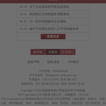
10:52
关于台风袭港暂停取款的通知
14:55
美国独立日假期服务调整通知
09:41
七一回归假期服务安排通知
12:39
端午节假期及美国六月节假期服务调...
查看更多
触屏版
电脑版
联系我们
免责声明
|
隐私条款
|
APP相关
APP名称：MetaTrader4
APP开发者：MetaQuotes Software Corp.
应用版本：iOS 4.0.1470 ; 安卓 400.1471
更新时间：iOS 2026年3月14日 ; 安卓 2026年5月5日
Copyright © 2026 富格林有限公司版权所有 不得转载
WB Corporation Ltd 为香港注册公司，注册编号：2423326
WB Corporation Ltd 富格林有限公司不向以下司法管辖区（包括美国、加拿大、中国
大陆、南罗得西亚、南非、前南斯拉夫、海地、安哥拉、利比里亚、厄立特里亚、埃