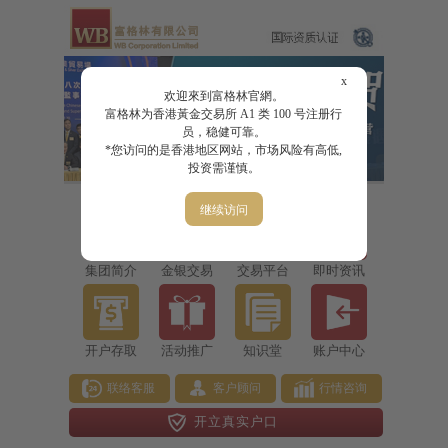
x
欢迎來到富格林官網。
富格林为香港黃金交易所 A1 类 100 号注册行
员，稳健可靠。
*您访问的是香港地区网站，市场风险有高低,
投资需谨慎。
继续访问
集团简介
金银交易
交易平台
即时资讯
开户存取
活动推广
知识堂
账户中心
联络客服
客户顾问
行情咨询
开立真实户口