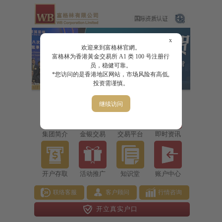
x
欢迎來到富格林官網。
富格林为香港黃金交易所 A1 类 100 号注册行
员，稳健可靠。
*您访问的是香港地区网站，市场风险有高低,
投资需谨慎。
继续访问
集团简介
金银交易
交易平台
即时资讯
开户存取
活动推广
知识堂
账户中心
联络客服
客户顾问
行情咨询
开立真实户口