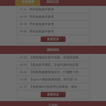
专家预测
财经日历
11:21
早间金银操作参考
10:39
早间金银操作参考
10:58
早间金银操作参考
10:49
早间金银操作参考
查看更多
国际财经
16:52
【美联储信息真空加剧，市场恐迎更...
10:34
【黄金多空博弈，非农与美伊协议落...
16:42
【特朗普频繁致电沃什，打破数十年...
15:08
【SpaceX暴跌拖累美股，明天迎“大...
11:37
【美联储9月加息押注急降温，黄金...
查看更多
公告栏