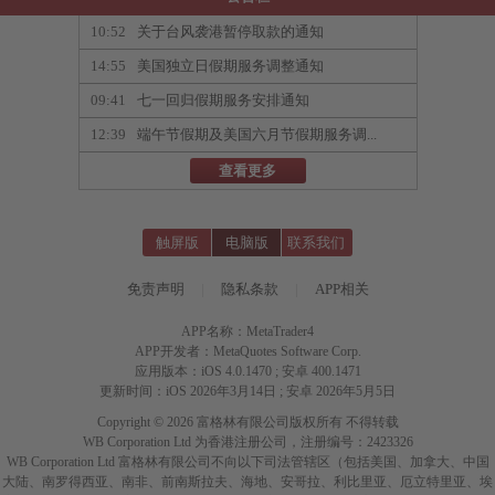
10:52
关于台风袭港暂停取款的通知
14:55
美国独立日假期服务调整通知
09:41
七一回归假期服务安排通知
12:39
端午节假期及美国六月节假期服务调...
查看更多
触屏版
电脑版
联系我们
免责声明
|
隐私条款
|
APP相关
APP名称：MetaTrader4
APP开发者：MetaQuotes Software Corp.
应用版本：iOS 4.0.1470 ; 安卓 400.1471
更新时间：iOS 2026年3月14日 ; 安卓 2026年5月5日
Copyright © 2026 富格林有限公司版权所有 不得转载
WB Corporation Ltd 为香港注册公司，注册编号：2423326
WB Corporation Ltd 富格林有限公司不向以下司法管辖区（包括美国、加拿大、中国
大陆、南罗得西亚、南非、前南斯拉夫、海地、安哥拉、利比里亚、厄立特里亚、埃