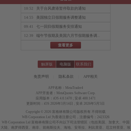
10:52
关于台风袭港暂停取款的通知
14:55
美国独立日假期服务调整通知
09:41
七一回归假期服务安排通知
12:39
端午节假期及美国六月节假期服务调...
查看更多
触屏版
电脑版
联系我们
免责声明
|
隐私条款
|
APP相关
APP名称：MetaTrader4
APP开发者：MetaQuotes Software Corp.
应用版本：iOS 4.0.1470 ; 安卓 400.1471
更新时间：iOS 2026年3月14日 ; 安卓 2026年5月5日
Copyright © 2026 富格林有限公司版权所有 不得转载
WB Corporation Ltd 为香港注册公司，注册编号：2423326
WB Corporation Ltd 富格林有限公司不向以下司法管辖区（包括美国、加拿大、中国
大陆、南罗得西亚、南非、前南斯拉夫、海地、安哥拉、利比里亚、厄立特里亚、埃