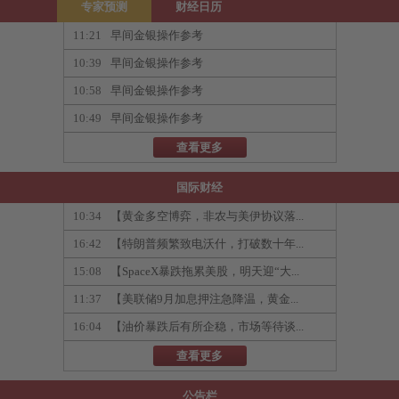
专家预测
财经日历
11:21
早间金银操作参考
10:39
早间金银操作参考
10:58
早间金银操作参考
10:49
早间金银操作参考
查看更多
国际财经
10:34
【黄金多空博弈，非农与美伊协议落...
16:42
【特朗普频繁致电沃什，打破数十年...
15:08
【SpaceX暴跌拖累美股，明天迎“大...
11:37
【美联储9月加息押注急降温，黄金...
16:04
【油价暴跌后有所企稳，市场等待谈...
查看更多
公告栏