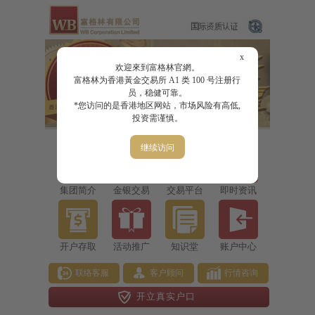
x
欢迎來到富格林官網。
富格林为香港黃金交易所 A1 类 100 号注册行
员，稳健可靠。
*您访问的是香港地区网站，市场风险有高低,
投资需谨慎。
继续访问
集团简介
金银交易
交易平台
即时资讯
开户存取
活动推广
知识堂
账户中心
联络客服
客户顾问
行情咨询
开立真实户口