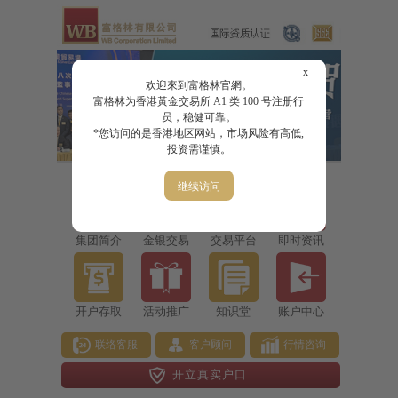
x
欢迎來到富格林官網。
富格林为香港黃金交易所 A1 类 100 号注册行
员，稳健可靠。
*您访问的是香港地区网站，市场风险有高低,
投资需谨慎。
继续访问
集团简介
金银交易
交易平台
即时资讯
开户存取
活动推广
知识堂
账户中心
联络客服
客户顾问
行情咨询
开立真实户口