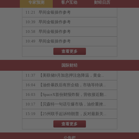
专家预测
客户互动
财经日历
11:21
早间金银操作参考
10:39
早间金银操作参考
10:58
早间金银操作参考
10:49
早间金银操作参考
查看更多
国际财经
11:37
【美联储9月加息押注急降温，黄金...
16:04
【油价暴跌后有所企稳，市场等待谈...
16:03
【SpaceX首份财报炸裂，营收接近翻...
10:17
【贝森特一句话引爆市场，油价重挫...
15:19
【25州联手起诉特朗普，反对最新关...
查看更多
公告栏