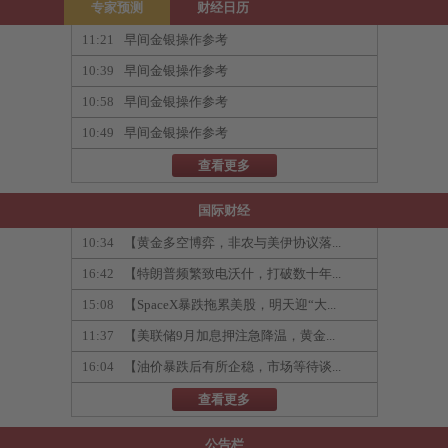
专家预测
财经日历
11:21
早间金银操作参考
10:39
早间金银操作参考
10:58
早间金银操作参考
10:49
早间金银操作参考
查看更多
国际财经
10:34
【黄金多空博弈，非农与美伊协议落...
16:42
【特朗普频繁致电沃什，打破数十年...
15:08
【SpaceX暴跌拖累美股，明天迎“大...
11:37
【美联储9月加息押注急降温，黄金...
16:04
【油价暴跌后有所企稳，市场等待谈...
查看更多
公告栏