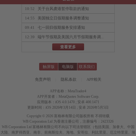
10:52
关于台风袭港暂停取款的通知
14:55
美国独立日假期服务调整通知
09:41
七一回归假期服务安排通知
12:39
端午节假期及美国六月节假期服务调...
查看更多
触屏版
电脑版
联系我们
免责声明
|
隐私条款
|
APP相关
APP名称：MetaTrader4
APP开发者：MetaQuotes Software Corp.
应用版本：iOS 4.0.1470 ; 安卓 400.1471
更新时间：iOS 2026年3月14日 ; 安卓 2026年5月5日
Copyright © 2026 富格林有限公司版权所有 不得转载
WB Corporation Ltd 为香港注册公司，注册编号：2423326
WB Corporation Ltd 富格林有限公司不向以下司法管辖区（包括美国、加拿大、中国
大陆、南罗得西亚、南非、前南斯拉夫、海地、安哥拉、利比里亚、厄立特里亚、埃