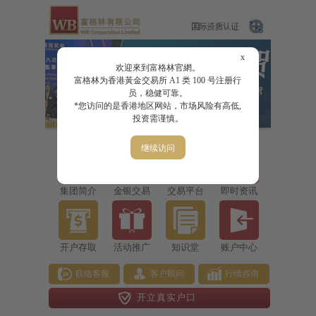
x
欢迎來到富格林官網。
富格林为香港黃金交易所 A1 类 100 号注册行
员，稳健可靠。
*您访问的是香港地区网站，市场风险有高低,
投资需谨慎。
继续访问
集团简介
金银交易
交易平台
即时资讯
开户存取
活动推广
知识堂
账户中心
联络客服
客户顾问
行情咨询
开立真实户口