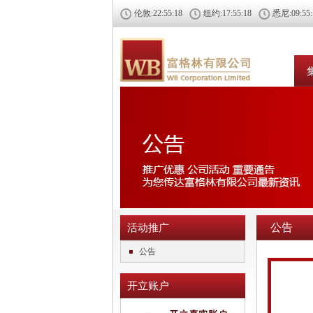
伦敦:
22:55:18
纽约:
17:55:18
悉尼:
09:55
公告
活动推广
公告
开立账户