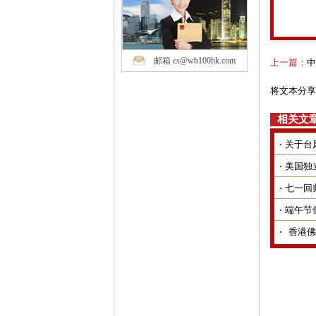
邮箱 cs@wb100hk.com
上一篇：
中
将文本分享
相关文
关于台
美国独
七一回
端午节
香港佛