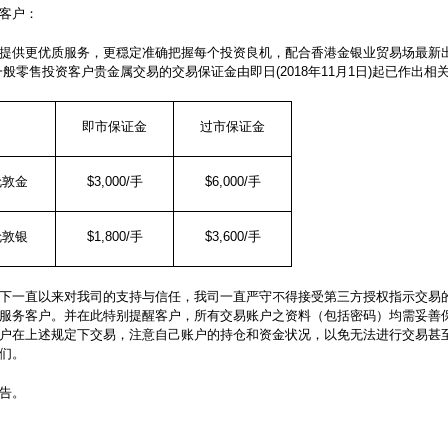
客户：
提供更优质服务，更穏定准确把握每个投资良机，配合香港金银业贸易场最新
一般零售投资客户贵金属交易的交易保证金由即日(2018年11月1日)起已作出相
即市保证金
过市保证金
伦敦金
$3,000/
手
$6,000/
手
伦敦银
$1,800/
手
$3,600/
手
下一直以来对我司的支持与信任，我司一直严守不得接受第三方授权指示交易
服务客户。并在此特别提醒客户，所有交易账户之资料（包括密码）均需妥善
户在上述规定下交易，注意自己账户的持仓和资金状况，以免无法进行交易甚
们。
告。