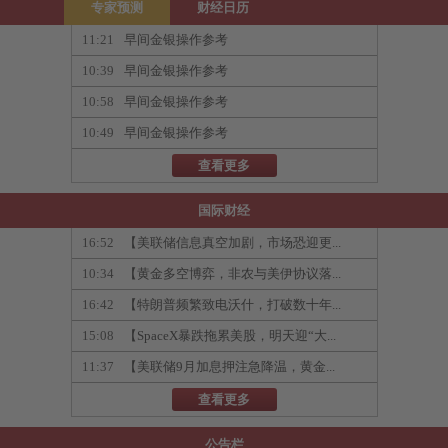
专家预测
财经日历
11:21
早间金银操作参考
10:39
早间金银操作参考
10:58
早间金银操作参考
10:49
早间金银操作参考
查看更多
国际财经
16:52
【美联储信息真空加剧，市场恐迎更...
10:34
【黄金多空博弈，非农与美伊协议落...
16:42
【特朗普频繁致电沃什，打破数十年...
15:08
【SpaceX暴跌拖累美股，明天迎“大...
11:37
【美联储9月加息押注急降温，黄金...
查看更多
公告栏