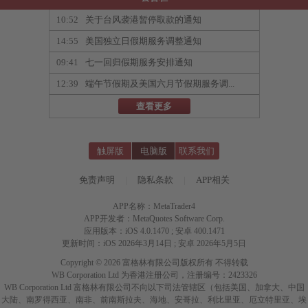
10:52
关于台风袭港暂停取款的通知
14:55
美国独立日假期服务调整通知
09:41
七一回归假期服务安排通知
12:39
端午节假期及美国六月节假期服务调...
查看更多
触屏版
电脑版
联系我们
免责声明
|
隐私条款
|
APP相关
APP名称：MetaTrader4
APP开发者：MetaQuotes Software Corp.
应用版本：iOS 4.0.1470 ; 安卓 400.1471
更新时间：iOS 2026年3月14日 ; 安卓 2026年5月5日
Copyright © 2026 富格林有限公司版权所有 不得转载
WB Corporation Ltd 为香港注册公司，注册编号：2423326
WB Corporation Ltd 富格林有限公司不向以下司法管辖区（包括美国、加拿大、中国
大陆、南罗得西亚、南非、前南斯拉夫、海地、安哥拉、利比里亚、厄立特里亚、埃