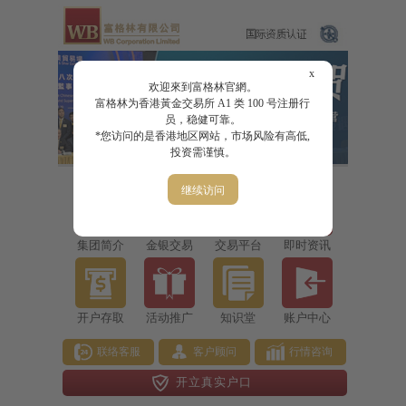
x
欢迎來到富格林官網。
富格林为香港黃金交易所 A1 类 100 号注册行
员，稳健可靠。
*您访问的是香港地区网站，市场风险有高低,
投资需谨慎。
继续访问
集团简介
金银交易
交易平台
即时资讯
开户存取
活动推广
知识堂
账户中心
联络客服
客户顾问
行情咨询
开立真实户口