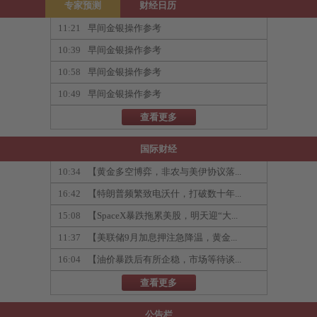
专家预测
财经日历
11:21
早间金银操作参考
10:39
早间金银操作参考
10:58
早间金银操作参考
10:49
早间金银操作参考
查看更多
国际财经
10:34
【黄金多空博弈，非农与美伊协议落...
16:42
【特朗普频繁致电沃什，打破数十年...
15:08
【SpaceX暴跌拖累美股，明天迎“大...
11:37
【美联储9月加息押注急降温，黄金...
16:04
【油价暴跌后有所企稳，市场等待谈...
查看更多
公告栏