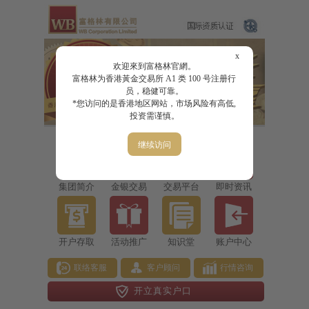
x
欢迎來到富格林官網。
富格林为香港黃金交易所 A1 类 100 号注册行
员，稳健可靠。
*您访问的是香港地区网站，市场风险有高低,
投资需谨慎。
继续访问
集团简介
金银交易
交易平台
即时资讯
开户存取
活动推广
知识堂
账户中心
联络客服
客户顾问
行情咨询
开立真实户口