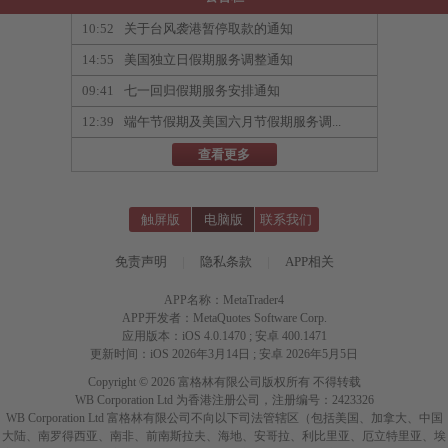
10:52
关于台风袭港暂停取款的通知
14:55
美国独立日假期服务调整通知
09:41
七一回归假期服务安排通知
12:39
端午节假期及美国六月节假期服务调...
查看更多
触屏版
电脑版
联系我们
免责声明
|
隐私条款
|
APP相关
APP名称：MetaTrader4
APP开发者：MetaQuotes Software Corp.
应用版本：iOS 4.0.1470 ; 安卓 400.1471
更新时间：iOS 2026年3月14日 ; 安卓 2026年5月5日
Copyright © 2026 富格林有限公司版权所有 不得转载
WB Corporation Ltd 为香港注册公司，注册编号：2423326
WB Corporation Ltd 富格林有限公司不向以下司法管辖区（包括美国、加拿大、中国
大陆、南罗得西亚、南非、前南斯拉夫、海地、安哥拉、利比里亚、厄立特里亚、埃