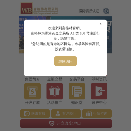
x
欢迎來到富格林官網。
富格林为香港黃金交易所 A1 类 100 号注册行
员，稳健可靠。
*您访问的是香港地区网站，市场风险有高低,
投资需谨慎。
继续访问
集团简介
金银交易
交易平台
即时资讯
开户存取
活动推广
知识堂
账户中心
联络客服
客户顾问
行情咨询
开立真实户口