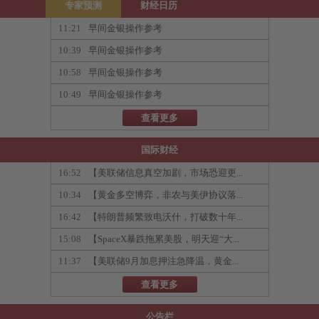
专家预测
财经日历
11:21
早间金银操作参考
10:39
早间金银操作参考
10:58
早间金银操作参考
10:49
早间金银操作参考
查看更多
国际财经
16:52
【美联储信息真空加剧，市场恐迎更...
10:34
【黄金多空博弈，非农与美伊协议落...
16:42
【特朗普频繁致电沃什，打破数十年...
15:08
【SpaceX暴跌拖累美股，明天迎“大...
11:37
【美联储9月加息押注急降温，黄金...
查看更多
公告栏