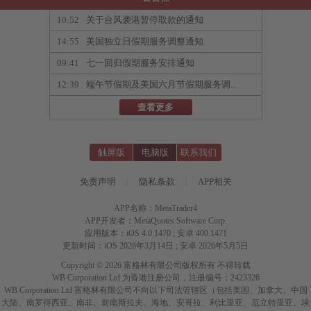
10:52
关于台风袭港暂停取款的通知
14:55
美国独立日假期服务调整通知
09:41
七一回归假期服务安排通知
12:39
端午节假期及美国六月节假期服务调...
查看更多
触屏版
电脑版
联系我们
免责声明
|
隐私条款
|
APP相关
APP名称：MetaTrader4
APP开发者：MetaQuotes Software Corp.
应用版本：iOS 4.0.1470 ; 安卓 400.1471
更新时间：iOS 2026年3月14日 ; 安卓 2026年5月5日
Copyright © 2026 富格林有限公司版权所有 不得转载
WB Corporation Ltd 为香港注册公司，注册编号：2423326
WB Corporation Ltd 富格林有限公司不向以下司法管辖区（包括美国、加拿大、中国
大陆、南罗得西亚、南非、前南斯拉夫、海地、安哥拉、利比里亚、厄立特里亚、埃