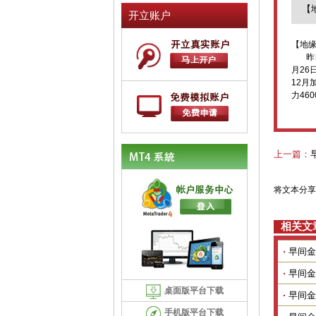
【
开立账户
【地
昨日（
月26
12月
力460
上一篇：
将文本分享
相关文
早间金
早间金
桌面版平台下载
早间金
手机版平台下载