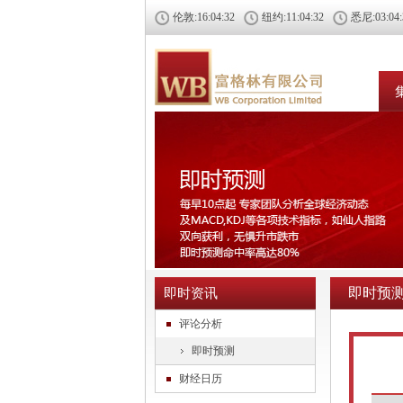
伦敦:
16:04:32
纽约:
11:04:32
悉尼:
03:04
即时预
即时资讯
评论分析
即时预测
财经日历