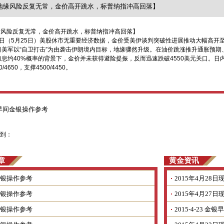
地缘风险反复无常，金价高开跳水，标普纳指冲高回落】
缘风险反复无常，金价高开跳水，标普纳指冲高回落】
5月25日）美股休市无重要经济数据，金价受美伊谈判突破性进展推动大幅高开至45
日美军以“自卫打击”为由袭击伊朗境内目标，地缘骤然升级。在油价跳涨推升通胀预
加息约40%概率的背景下，金价并未获得避险提振，反而迅速跌破4550美元关口。
0/4650，支撑4500/4450。
早间金银操作参考
到：
章
黄金资讯
银操作参考
2015年4月2
银操作参考
2015年4月2
银操作参考
2015-4-23 