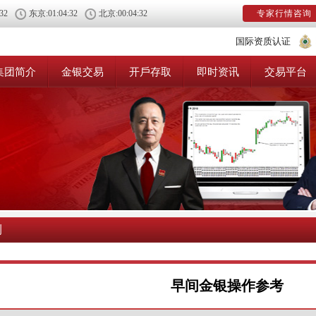
:32
东京:
01:04:32
北京:
00:04:32
专家行情咨询
国际资质认证
集团简介
金银交易
开戶存取
即时资讯
交易平台
测
早间金银操作参考