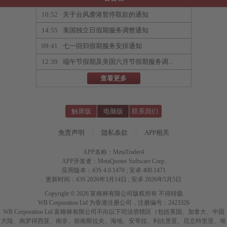
10:52
关于台风袭港暂停取款的通知
14:55
美国独立日假期服务调整通知
09:41
七一回归假期服务安排通知
12:39
端午节假期及美国六月节假期服务调...
查看更多
触屏版
电脑版
联系我们
免责声明
|
隐私条款
|
APP相关
APP名称：MetaTrader4
APP开发者：MetaQuotes Software Corp.
应用版本：iOS 4.0.1470 ; 安卓 400.1471
更新时间：iOS 2026年3月14日 ; 安卓 2026年5月5日
Copyright © 2026 富格林有限公司版权所有 不得转载
WB Corporation Ltd 为香港注册公司，注册编号：2423326
WB Corporation Ltd 富格林有限公司不向以下司法管辖区（包括美国、加拿大、中国
大陆、南罗得西亚、南非、前南斯拉夫、海地、安哥拉、利比里亚、厄立特里亚、埃