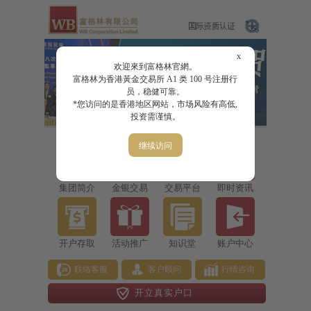
x
欢迎來到富格林官網。
富格林为香港黃金交易所 A1 类 100 号注册行
员，稳健可靠。
*您访问的是香港地区网站，市场风险有高低,
投资需谨慎。
继续访问
集团简介
金银交易
交易平台
即时资讯
开户存取
活动推广
知识堂
账户中心
联络客服
客户顾问
行情咨询
开立真实户口