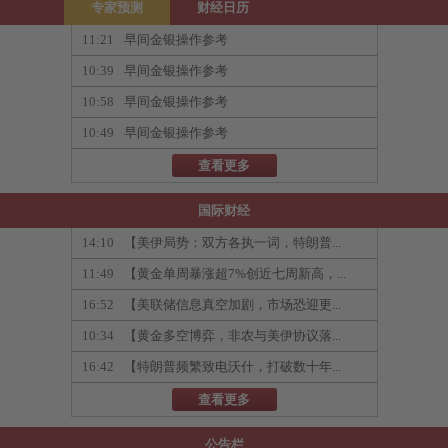
专家预测
财经日历
11:21
早间金银操作参考
10:39
早间金银操作参考
10:58
早间金银操作参考
10:49
早间金银操作参考
查看更多
国际财经
14:10
【美伊局势：双方各执一词，特朗普...
11:49
【黄金单周暴涨超7%创近七周新高，...
16:52
【美联储信息真空加剧，市场恐迎更...
10:34
【黄金多空博弈，非农与美伊协议落...
16:42
【特朗普频繁致电沃什，打破数十年...
查看更多
公告栏