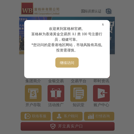
x
欢迎來到富格林官網。
富格林为香港黃金交易所 A1 类 100 号注册行
员，稳健可靠。
*您访问的是香港地区网站，市场风险有高低,
投资需谨慎。
继续访问
集团简介
金银交易
交易平台
即时资讯
开户存取
活动推广
知识堂
账户中心
联络客服
客户顾问
行情咨询
开立真实户口