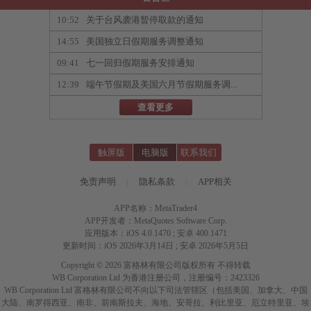
10:52
关于台风袭港暂停取款的通知
14:55
美国独立日假期服务调整通知
09:41
七一回归假期服务安排通知
12:39
端午节假期及美国六月节假期服务调...
查看更多
触屏版
电脑版
联系我们
免责声明
|
隐私条款
|
APP相关
APP名称：MetaTrader4
APP开发者：MetaQuotes Software Corp.
应用版本：iOS 4.0.1470 ; 安卓 400.1471
更新时间：iOS 2026年3月14日 ; 安卓 2026年5月5日
Copyright © 2026 富格林有限公司版权所有 不得转载
WB Corporation Ltd 为香港注册公司，注册编号：2423326
WB Corporation Ltd 富格林有限公司不向以下司法管辖区（包括美国、加拿大、中国
大陆、南罗得西亚、南非、前南斯拉夫、海地、安哥拉、利比里亚、厄立特里亚、埃