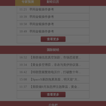
专家预测
财经日历
11:21
早间金银操作参考
10:39
早间金银操作参考
10:58
早间金银操作参考
10:49
早间金银操作参考
查看更多
国际财经
16:52
【美联储信息真空加剧，市场恐迎更...
10:34
【黄金多空博弈，非农与美伊协议落...
16:42
【特朗普频繁致电沃什，打破数十年...
15:08
【SpaceX暴跌拖累美股，明天迎“大...
11:37
【美联储9月加息押注急降温，黄金...
查看更多
公告栏