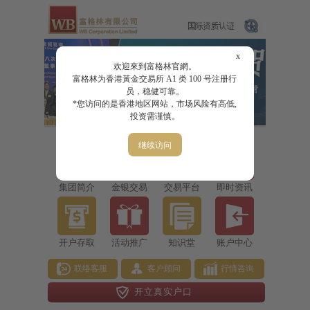
x
欢迎來到富格林官網。
富格林为香港黃金交易所 A1 类 100 号注册行
员，稳健可靠。
*您访问的是香港地区网站，市场风险有高低,
投资需谨慎。
继续访问
集团简介
金银交易
交易平台
即时资讯
开户存取
活动推广
知识堂
账户中心
联络客服
客户顾问
行情咨询
开立真实户口