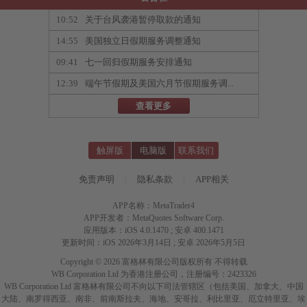
10:52
关于台风袭港暂停取款的通知
14:55
美国独立日假期服务调整通知
09:41
七一回归假期服务安排通知
12:39
端午节假期及美国六月节假期服务调...
查看更多
触屏版
电脑版
联系我们
免责声明
|
隐私条款
|
APP相关
APP名称：MetaTrader4
APP开发者：MetaQuotes Software Corp.
应用版本：iOS 4.0.1470 ; 安卓 400.1471
更新时间：iOS 2026年3月14日 ; 安卓 2026年5月5日
Copyright © 2026 富格林有限公司版权所有 不得转载
WB Corporation Ltd 为香港注册公司，注册编号：2423326
WB Corporation Ltd 富格林有限公司不向以下司法管辖区（包括美国、加拿大、中国
大陆、南罗得西亚、南非、前南斯拉夫、海地、安哥拉、利比里亚、厄立特里亚、埃