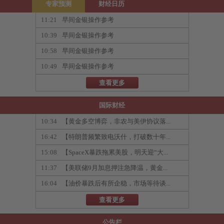
专家预测
财经日历
11:21
早间金银操作参考
10:39
早间金银操作参考
10:58
早间金银操作参考
10:49
早间金银操作参考
查看更多
国际财经
10:34
【黄金多空博弈，非农与美伊协议落...
16:42
【特朗普频繁致电沃什，打破数十年...
15:08
【SpaceX暴跌拖累美股，明天迎“大...
11:37
【美联储9月加息押注急降温，黄金...
16:04
【油价暴跌后有所企稳，市场等待谈...
查看更多
公告栏