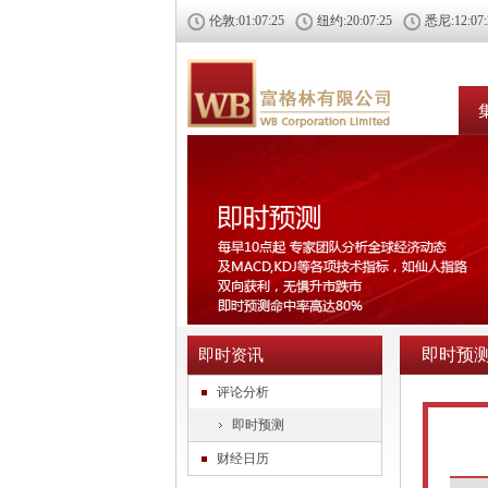
伦敦:
01:07:26
纽约:
20:07:26
悉尼:
12:07
即时预
即时资讯
评论分析
即时预测
财经日历