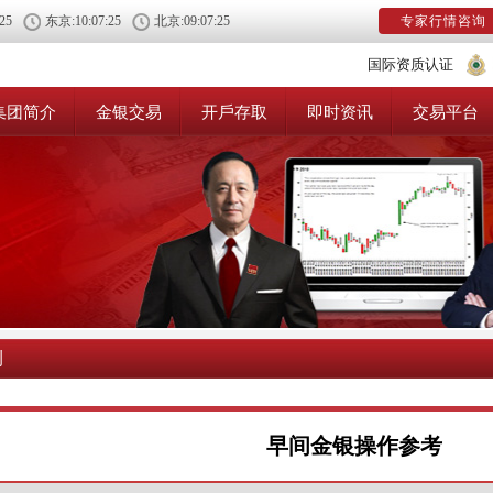
:26
东京:
10:07:26
北京:
09:07:26
专家行情咨询
国际资质认证
集团简介
金银交易
开戶存取
即时资讯
交易平台
测
早间金银操作参考