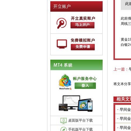
此
开立账户
此前
周线
黄金19
白银24
上一篇：
将文本分享
相关文
早间金
早间金
桌面版平台下载
早间金
手机版平台下载