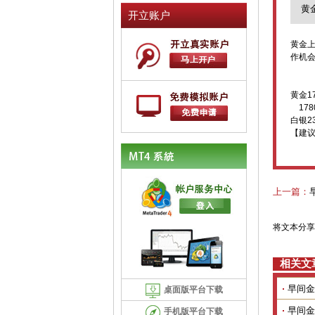
黄
开立账户
黄金上
作机
黄金17
1780
白银23
【建
上一篇：
将文本分享
相关文
早间金
桌面版平台下载
早间金
手机版平台下载