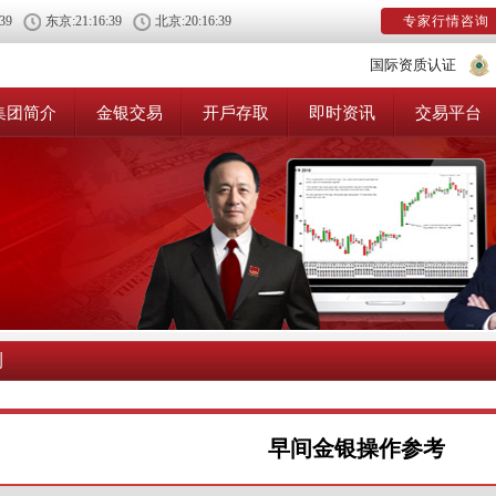
:39
东京:
21:16:39
北京:
20:16:39
专家行情咨询
国际资质认证
集团简介
金银交易
开戶存取
即时资讯
交易平台
测
早间金银操作参考