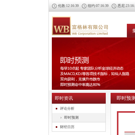
伦敦:
12:16:39
纽约:
07:16:39
悉尼:
23:16
即时预
即时资讯
评论分析
即时预测
财经日历