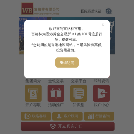
x
欢迎來到富格林官網。
富格林为香港黃金交易所 A1 类 100 号注册行
员，稳健可靠。
*您访问的是香港地区网站，市场风险有高低,
投资需谨慎。
继续访问
集团简介
金银交易
交易平台
即时资讯
开户存取
活动推广
知识堂
账户中心
联络客服
客户顾问
行情咨询
开立真实户口