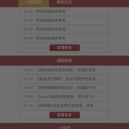
专家预测
财经日历
11:21
早间金银操作参考
10:39
早间金银操作参考
10:58
早间金银操作参考
10:49
早间金银操作参考
查看更多
国际财经
16:52
【美联储信息真空加剧，市场恐迎更...
10:34
【黄金多空博弈，非农与美伊协议落...
16:42
【特朗普频繁致电沃什，打破数十年...
15:08
【SpaceX暴跌拖累美股，明天迎“大...
11:37
【美联储9月加息押注急降温，黄金...
查看更多
公告栏