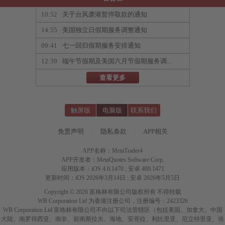
10:52
关于台风袭港暂停取款的通知
14:55
美国独立日假期服务调整通知
09:41
七一回归假期服务安排通知
12:39
端午节假期及美国六月节假期服务调...
查看更多
触屏版
电脑版
联系我们
免责声明
|
隐私条款
|
APP相关
APP名称：MetaTrader4
APP开发者：MetaQuotes Software Corp.
应用版本：iOS 4.0.1470 ; 安卓 400.1471
更新时间：iOS 2026年3月14日 ; 安卓 2026年5月5日
Copyright © 2026 富格林有限公司版权所有 不得转载
WB Corporation Ltd 为香港注册公司，注册编号：2423326
WB Corporation Ltd 富格林有限公司不向以下司法管辖区（包括美国、加拿大、中国
大陆、南罗得西亚、南非、前南斯拉夫、海地、安哥拉、利比里亚、厄立特里亚、埃