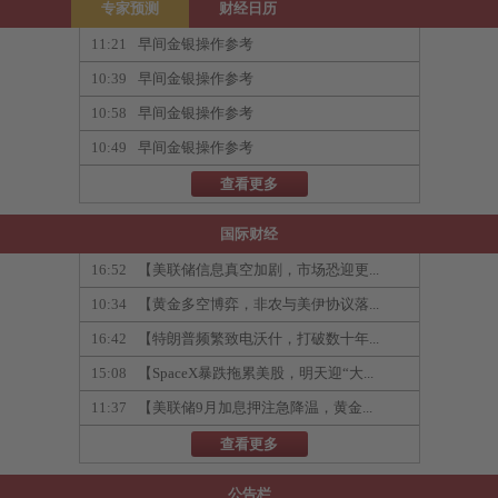
专家预测
财经日历
11:21
早间金银操作参考
10:39
早间金银操作参考
10:58
早间金银操作参考
10:49
早间金银操作参考
查看更多
国际财经
16:52
【美联储信息真空加剧，市场恐迎更...
10:34
【黄金多空博弈，非农与美伊协议落...
16:42
【特朗普频繁致电沃什，打破数十年...
15:08
【SpaceX暴跌拖累美股，明天迎“大...
11:37
【美联储9月加息押注急降温，黄金...
查看更多
公告栏