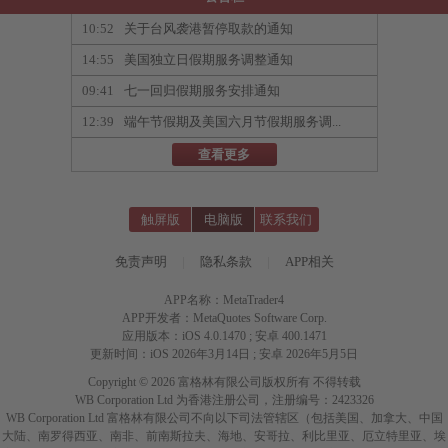
10:52
关于台风袭港暂停取款的通知
14:55
美国独立日假期服务调整通知
09:41
七一回归假期服务安排通知
12:39
端午节假期及美国六月节假期服务调...
查看更多
触屏版
电脑版
联系我们
免责声明
|
隐私条款
|
APP相关
APP名称：MetaTrader4
APP开发者：MetaQuotes Software Corp.
应用版本：iOS 4.0.1470 ; 安卓 400.1471
更新时间：iOS 2026年3月14日 ; 安卓 2026年5月5日
Copyright © 2026 富格林有限公司版权所有 不得转载
WB Corporation Ltd 为香港注册公司，注册编号：2423326
WB Corporation Ltd 富格林有限公司不向以下司法管辖区（包括美国、加拿大、中国
大陆、南罗得西亚、南非、前南斯拉夫、海地、安哥拉、利比里亚、厄立特里亚、埃