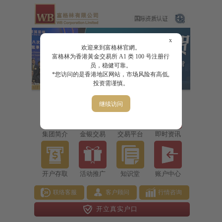
x
欢迎來到富格林官網。
富格林为香港黃金交易所 A1 类 100 号注册行
员，稳健可靠。
*您访问的是香港地区网站，市场风险有高低,
投资需谨慎。
继续访问
集团简介
金银交易
交易平台
即时资讯
开户存取
活动推广
知识堂
账户中心
联络客服
客户顾问
行情咨询
开立真实户口