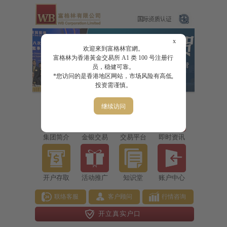
x
欢迎來到富格林官網。
富格林为香港黃金交易所 A1 类 100 号注册行
员，稳健可靠。
*您访问的是香港地区网站，市场风险有高低,
投资需谨慎。
继续访问
集团简介
金银交易
交易平台
即时资讯
开户存取
活动推广
知识堂
账户中心
联络客服
客户顾问
行情咨询
开立真实户口