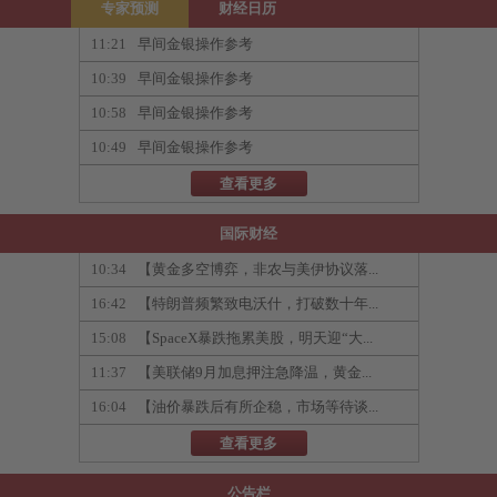
专家预测
财经日历
11:21
早间金银操作参考
10:39
早间金银操作参考
10:58
早间金银操作参考
10:49
早间金银操作参考
查看更多
国际财经
10:34
【黄金多空博弈，非农与美伊协议落...
16:42
【特朗普频繁致电沃什，打破数十年...
15:08
【SpaceX暴跌拖累美股，明天迎“大...
11:37
【美联储9月加息押注急降温，黄金...
16:04
【油价暴跌后有所企稳，市场等待谈...
查看更多
公告栏