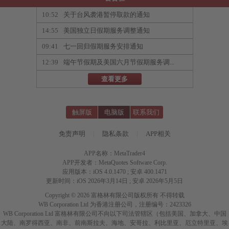
10:52
关于台风袭港暂停取款的通知
14:55
美国独立日假期服务调整通知
09:41
七一回归假期服务安排通知
12:39
端午节假期及美国六月节假期服务调...
查看更多
触屏版
电脑版
联系我们
免责声明
|
隐私条款
|
APP相关
APP名称：MetaTrader4
APP开发者：MetaQuotes Software Corp.
应用版本：iOS 4.0.1470 ; 安卓 400.1471
更新时间：iOS 2026年3月14日 ; 安卓 2026年5月5日
Copyright © 2026 富格林有限公司版权所有 不得转载
WB Corporation Ltd 为香港注册公司，注册编号：2423326
WB Corporation Ltd 富格林有限公司不向以下司法管辖区（包括美国、加拿大、中国
大陆、南罗得西亚、南非、前南斯拉夫、海地、安哥拉、利比里亚、厄立特里亚、埃