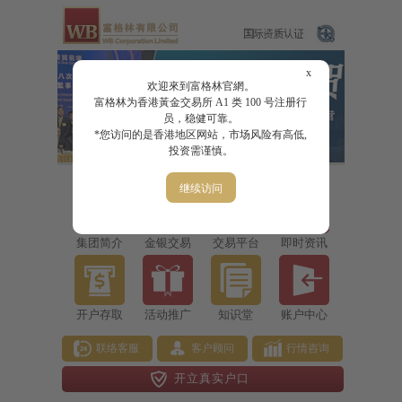
x
欢迎來到富格林官網。
富格林为香港黃金交易所 A1 类 100 号注册行
员，稳健可靠。
*您访问的是香港地区网站，市场风险有高低,
投资需谨慎。
继续访问
集团简介
金银交易
交易平台
即时资讯
开户存取
活动推广
知识堂
账户中心
联络客服
客户顾问
行情咨询
开立真实户口