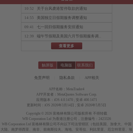
10:52
关于台风袭港暂停取款的通知
14:55
美国独立日假期服务调整通知
09:41
七一回归假期服务安排通知
12:39
端午节假期及美国六月节假期服务调...
查看更多
触屏版
电脑版
联系我们
免责声明
|
隐私条款
|
APP相关
APP名称：MetaTrader4
APP开发者：MetaQuotes Software Corp.
应用版本：iOS 4.0.1470 ; 安卓 400.1471
更新时间：iOS 2026年3月14日 ; 安卓 2026年5月5日
Copyright © 2026 富格林有限公司版权所有 不得转载
WB Corporation Ltd 为香港注册公司，注册编号：2423326
WB Corporation Ltd 富格林有限公司不向以下司法管辖区（包括美国、加拿大、中国
大陆、南罗得西亚、南非、前南斯拉夫、海地、安哥拉、利比里亚、厄立特里亚、埃