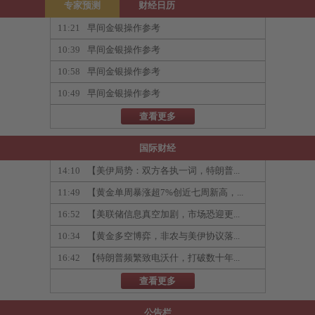
专家预测
财经日历
11:21
早间金银操作参考
10:39
早间金银操作参考
10:58
早间金银操作参考
10:49
早间金银操作参考
查看更多
国际财经
14:10
【美伊局势：双方各执一词，特朗普...
11:49
【黄金单周暴涨超7%创近七周新高，...
16:52
【美联储信息真空加剧，市场恐迎更...
10:34
【黄金多空博弈，非农与美伊协议落...
16:42
【特朗普频繁致电沃什，打破数十年...
查看更多
公告栏