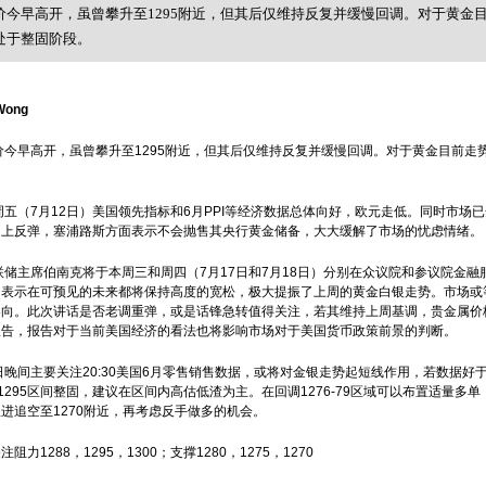
价今早高开，虽曾攀升至1295附近，但其后仅维持反复并缓慢回调。对于黄金目
处于整固阶段。
Wong
价今早高开，虽曾攀升至
1295
附近
，但其后仅维持反复并缓慢回调。对于黄金目前走
。
周五（
7
月
12
日）美国领先指标和
6
月
PPI
等经济数据总体向好，欧元走低。同时市场已
向上反弹，塞浦路斯方面表示不会抛售其
央行
黄金储备，大大缓解了市场的忧虑情绪。
联储
主席伯南克将于本周三和周四（
7
月
17
日和
7
月
18
日）分别在众议院和参议院金融
周表示在可预见的未来都将保持高度的宽松，极大提振了上周的黄金白银走势。市场或
导向。此次讲话是否老调重弹，或是话锋急转值得关注，若其维持上周基调，
贵金属价
报告，报告对于当前美国经济的看法也将影响市场对于美国货币政策前景的判断。
日晚间主要关注
20:30
美国
6
月零售销售数据，或将对金银走势起短线作用，若数据好
1295
区间整固，建议在区间内高估低渣为主。在回调
1276-79
区域可以布置适量多单
跟进追空至
1270
附近，再考虑反手做多的机会。
关注阻力
1288
，
1295
，
1300
；支撑
1280
，
1275
，
1270