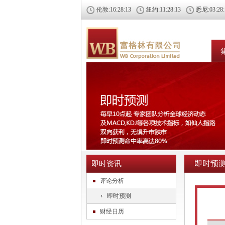
伦敦:
16:28:13
纽约:
11:28:13
悉尼:
03:28
即时预
即时资讯
评论分析
即时预测
财经日历