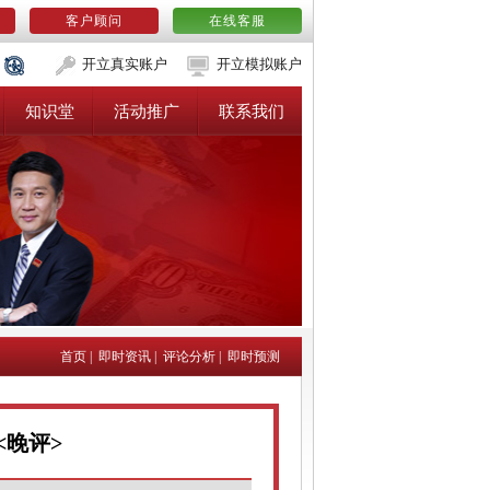
客户顾问
在线客服
开立真实账户
开立模拟账户
知识堂
活动推广
联系我们
首页
|
即时资讯
|
评论分析
|
即时预测
<晚评>