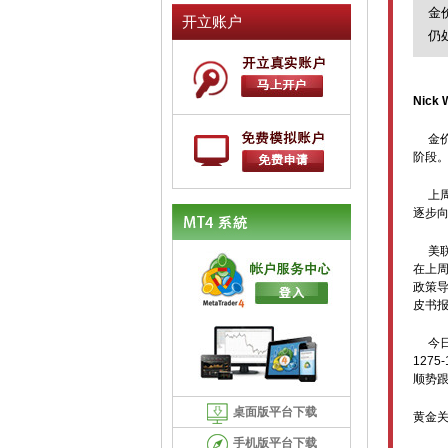
金
开立账户
仍
Nick 
金
阶段
上
逐步
美
在上
政策
皮书
今
1275-
顺势
桌面版平台下载
黄金
手机版平台下载