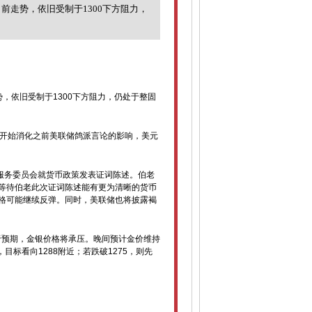
前走势，依旧受制于1300下方阻力，
势，依旧受制于
1300
下方阻力，仍处于整固
开始消化之前美联储鸽派言论的影响，美元
服务委员会就
货币
政策发表证词陈述。伯老
等待伯老此次证词陈述能有更为清晰的货币
格
可能继续反弹。同时，美联储也将披露褐
于预期，金银价格将承压。晚间预计金价维持
，目标看向
1288
附近；若跌破
1275
，则先