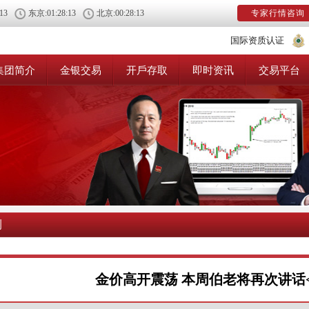
:13
东京:
01:28:13
北京:
00:28:13
专家行情咨询
国际资质认证
集团简介
金银交易
开戶存取
即时资讯
交易平台
测
金价高开震荡 本周伯老将再次讲话