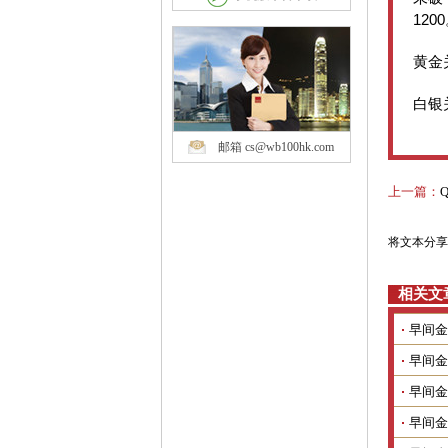
1200
黄金
白银
邮箱 cs@wb100hk.com
上一篇：
将文本分享
相关文
早间金
早间金
早间金
早间金