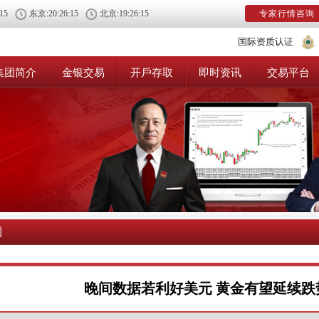
:16
东京:
20:26:16
北京:
19:26:16
专家行情咨询
国际资质认证
集团简介
金银交易
开戶存取
即时资讯
交易平台
测
晚间数据若利好美元 黄金有望延续跌