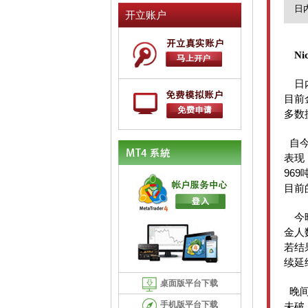
日
开立账户
Ni
日
目前
多数
自
表现
969
目前
今
金人
若结
续延
桌面版平台下载
晚
手机版平台下载
未破