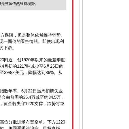
，但是整体依然维持弱势。
下方遇阻，但是
整体
依然维持弱势。
现一面倒的看空情绪。即便出现利
的下滑。
20
附近，创
1920
年以来的最差季度
从
4
月初的
1217
吨减少至
6
月
25
日的
至
398
亿美元，降幅达到
36%
。从
指数年率
、
6
月
22
日当周初请失业
期会由前周的
35.4
万减至约
34.5
万，
，黄金若失守
1220
支撑，跌势将继
高位分批进场布置空单。下方
1220
位，则回调跟进追空，目标直指