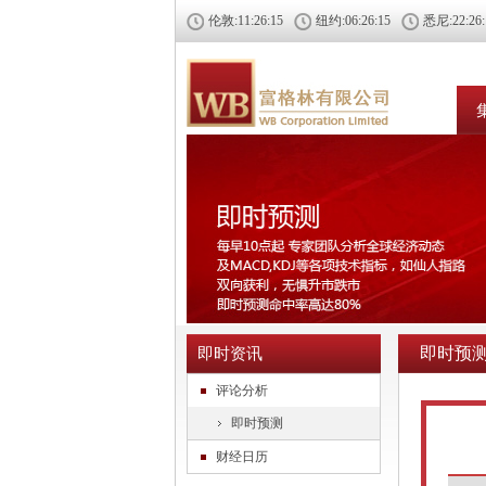
伦敦:
11:26:16
纽约:
06:26:16
悉尼:
22:26
即时预
即时资讯
评论分析
即时预测
财经日历