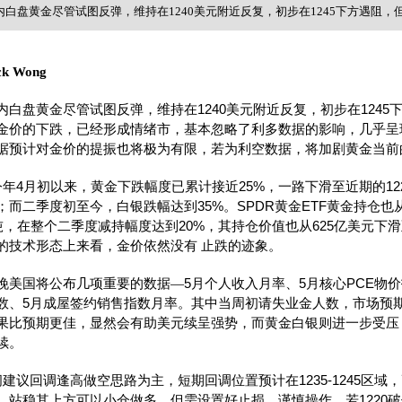
内白盘黄金尽管试图反弹，维持在1240美元附近反复，初步在1245下方遇阻
ck Wong
内白盘黄金尽管试图反弹，维持在
1240
美元附近反复，初步在
1245
金价
的下跌，已经形成情绪市，基本忽略了利多数据的影响，几乎呈
据预计对金价的提振也将极为有限，若为利空数据，将加剧
黄金
当前
今年
4
月初以来，黄金下跌幅度已累计接近
25%
，一路下滑至近期的
12
；而二季度初至今，
白银
跌幅达到
35%
。
SPDR
黄金
ETF
黄金持仓也
吨，在整个二季度减持幅度达到
20%
，其持仓价值也从
625
亿美元下滑
的技术形态上来看，金价依然没有
止跌的迹象。
晚美国将公布几项重要的数据—
5
月个人收入月率、
5
月核心
PCE
物价
数
、
5
月成屋签约销售指数月率
。其中当周初请失业金人数，市场预
果比预期更佳，显然会有助美元续呈强势，而黄金白银则进一步受压
续。
间建议回调逢高做空思路为主，短期回调位置预计在
1235-1245
区域，
，站稳其上方可以小仓做多，但需设置好止损，谨慎操作。若
1220
破