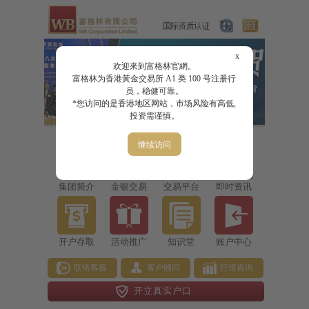
x
欢迎來到富格林官網。
富格林为香港黃金交易所 A1 类 100 号注册行
员，稳健可靠。
*您访问的是香港地区网站，市场风险有高低,
投资需谨慎。
继续访问
集团简介
金银交易
交易平台
即时资讯
开户存取
活动推广
知识堂
账户中心
联络客服
客户顾问
行情咨询
开立真实户口