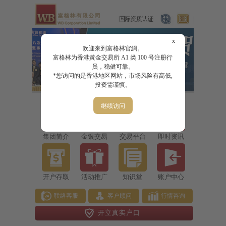
x
欢迎來到富格林官網。
富格林为香港黃金交易所 A1 类 100 号注册行
员，稳健可靠。
*您访问的是香港地区网站，市场风险有高低,
投资需谨慎。
继续访问
集团简介
金银交易
交易平台
即时资讯
开户存取
活动推广
知识堂
账户中心
联络客服
客户顾问
行情咨询
开立真实户口