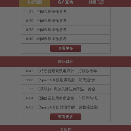
专家预测
客户互动
财经日历
11:21
早间金银操作参考
10:39
早间金银操作参考
10:58
早间金银操作参考
10:49
早间金银操作参考
查看更多
国际财经
16:42
【特朗普频繁致电沃什，打破数十年...
15:08
【SpaceX暴跌拖累美股，明天迎“大...
11:37
【美联储9月加息押注急降温，黄金...
16:04
【油价暴跌后有所企稳，市场等待谈...
16:03
【SpaceX首份财报炸裂，营收接近翻...
查看更多
公告栏