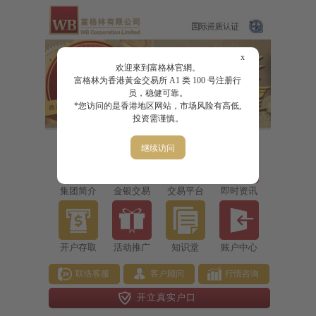
x
欢迎來到富格林官網。
富格林为香港黃金交易所 A1 类 100 号注册行
员，稳健可靠。
*您访问的是香港地区网站，市场风险有高低,
投资需谨慎。
继续访问
集团简介
金银交易
交易平台
即时资讯
开户存取
活动推广
知识堂
账户中心
联络客服
客户顾问
行情咨询
开立真实户口