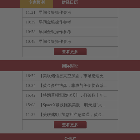
专家预测
财经日历
11:21
早间金银操作参考
10:39
早间金银操作参考
10:58
早间金银操作参考
10:49
早间金银操作参考
查看更多
国际财经
16:52
【美联储信息真空加剧，市场恐迎更...
10:34
【黄金多空博弈，非农与美伊协议落...
16:42
【特朗普频繁致电沃什，打破数十年...
15:08
【SpaceX暴跌拖累美股，明天迎“大...
11:37
【美联储9月加息押注急降温，黄金...
查看更多
公告栏