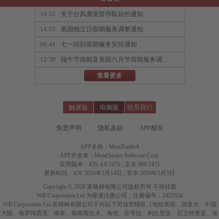
10:52
关于台风袭港暂停取款的通知
14:55
美国独立日假期服务调整通知
09:41
七一回归假期服务安排通知
12:39
端午节假期及美国六月节假期服务调...
查看更多
触屏版
电脑版
联系我们
免责声明
|
隐私条款
|
APP相关
APP名称：MetaTrader4
APP开发者：MetaQuotes Software Corp.
应用版本：iOS 4.0.1470 ; 安卓 400.1471
更新时间：iOS 2026年3月14日 ; 安卓 2026年5月5日
Copyright © 2026 富格林有限公司版权所有 不得转载
WB Corporation Ltd 为香港注册公司，注册编号：2423326
WB Corporation Ltd 富格林有限公司不向以下司法管辖区（包括美国、加拿大、中国
大陆、南罗得西亚、南非、前南斯拉夫、海地、安哥拉、利比里亚、厄立特里亚、埃