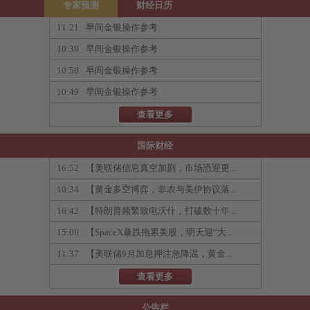
专家预测
财经日历
11:21
早间金银操作参考
10:39
早间金银操作参考
10:58
早间金银操作参考
10:49
早间金银操作参考
查看更多
国际财经
16:52
【美联储信息真空加剧，市场恐迎更...
10:34
【黄金多空博弈，非农与美伊协议落...
16:42
【特朗普频繁致电沃什，打破数十年...
15:08
【SpaceX暴跌拖累美股，明天迎“大...
11:37
【美联储9月加息押注急降温，黄金...
查看更多
公告栏