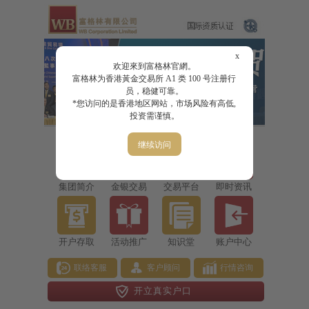
x
欢迎來到富格林官網。
富格林为香港黃金交易所 A1 类 100 号注册行
员，稳健可靠。
*您访问的是香港地区网站，市场风险有高低,
投资需谨慎。
继续访问
集团简介
金银交易
交易平台
即时资讯
开户存取
活动推广
知识堂
账户中心
联络客服
客户顾问
行情咨询
开立真实户口