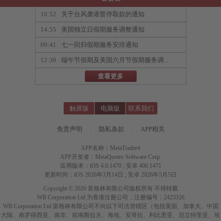
10:52
关于台风袭港暂停取款的通知
14:55
美国独立日假期服务调整通知
09:41
七一回归假期服务安排通知
12:39
端午节假期及美国六月节假期服务调...
查看更多
触屏版
电脑版
联系我们
免责声明
|
隐私条款
|
APP相关
APP名称：MetaTrader4
APP开发者：MetaQuotes Software Corp.
应用版本：iOS 4.0.1470 ; 安卓 400.1471
更新时间：iOS 2026年3月14日 ; 安卓 2026年5月5日
Copyright © 2026 富格林有限公司版权所有 不得转载
WB Corporation Ltd 为香港注册公司，注册编号：2423326
WB Corporation Ltd 富格林有限公司不向以下司法管辖区（包括美国、加拿大、中国
大陆、南罗得西亚、南非、前南斯拉夫、海地、安哥拉、利比里亚、厄立特里亚、埃